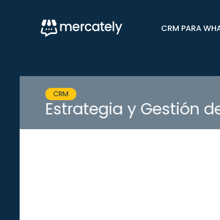
CRM PARA WH
Blog
,
CRM
,
Tecnología
CRM vs ERP