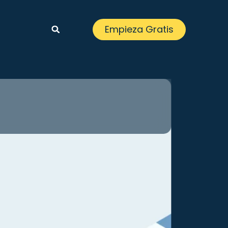
Empieza Gratis
es
emplos de CRM:
una Decisión