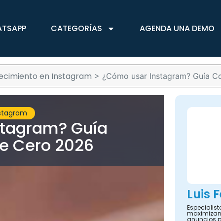
ATSAPP
CATEGORÍAS
AGENDA UNA DEMO
recimiento en Instagram
>
¿Cómo usar Instagram? Guía C
nstagram
stagram? Guía
e Cero 2026
Luis 
Especialis
maximizand
anuncios 