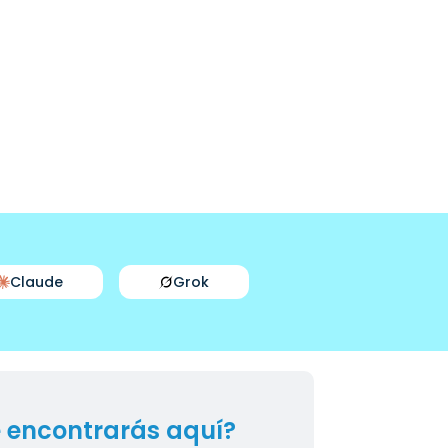
Claude
Grok
 encontrarás aquí?