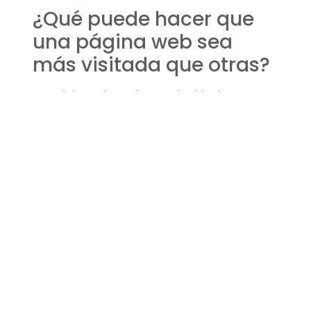
¿Qué puede hacer que
una página web sea
más visitada que otras?
Una página web puede ser más visitada que otras
si ofrece contenido único y valioso que no se
encuentra en otro lugar. La originalidad y la
calidad son esenciales para destacar en el mar de
información que es internet.
Un diseño web intuitivo y una buena experiencia
de usuario también son cruciales para mantener
a los visitantes en tu sitio y fomentar que vuelvan.
Implementar estas estrategias no solo te ayudará
a
atraer más visitantes a tu página web
, sino
que también establecerá las bases para un
crecimiento sostenible y a largo plazo de tu
presencia en línea. A medida que avances,
recuerda mantener un enfoque centrado en el