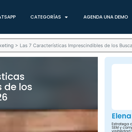
ATSAPP
CATEGORÍAS
AGENDA UNA DEMO
keting
>
Las 7 Características Imprescindibles de los Bus
sticas
 de los
26
Elena
Estratega d
SEM y camp
visibilidad 