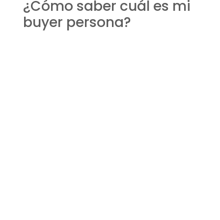
¿Cómo saber cuál es mi
buyer persona?
Para saber cuál es tu buyer persona, debes
realizar un análisis detallado de tu base de datos
de clientes, realizar encuestas y entrevistas, y
observar el comportamiento de usuarios en tu
sitio web y redes sociales. Con esta información,
podrás crear perfiles detallados que representen
a tus clientes ideales.
¿Cuántos buyer persona
debería tener?
El número de buyer personas que una inmobiliaria
debería tener varía según la amplitud y diversidad
de su mercado. Sin embargo, lo común es tener
entre tres y cinco, lo cual permite abarcar la
mayoría de los segmentos de clientes sin diluir
demasiado las estrategias de marketing.