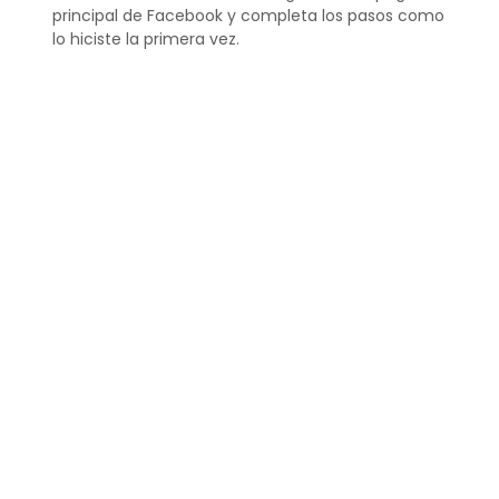
principal de Facebook y completa los pasos como
lo hiciste la primera vez.
Recuerda que debes manejar tus cuentas de
acuerdo con las políticas de Facebook para evitar
sanciones o el cierre de las mismas.
¿Cómo crear una cuenta
de Facebook sin correo y
sin número de teléfono?
Crear una cuenta de Facebook
sin correo ni
número de teléfono puede resultar más
desafiante. Si bien las normas de Facebook
requieren uno de estos dos datos para verificar tu
identidad, en ciertas circunstancias, podrías
utilizar métodos alternativos, como
mencionamos anteriormente con Facebook Lite o
durante promociones especiales.