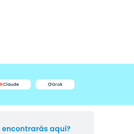
Claude
Grok
 encontrarás aquí?