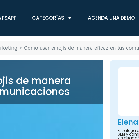
ATSAPP
CATEGORÍAS
AGENDA UNA DEMO
rketing
>
Cómo usar emojis de manera eficaz en tus comu
jis de manera
comunicaciones
Elena
Estratega d
SEM y camp
visibilidad 