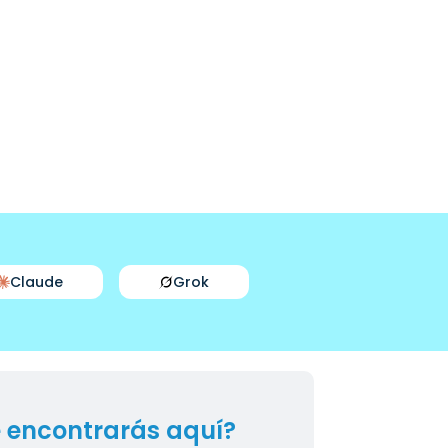
Claude
Grok
 encontrarás aquí?