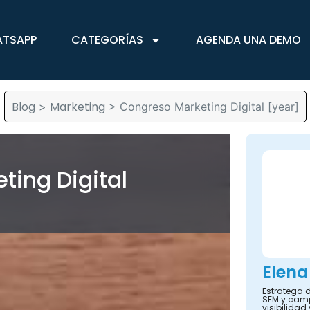
ATSAPP
CATEGORÍAS
AGENDA UNA DEMO
Blog
Marketing
>
>
Congreso Marketing Digital [year]
ting Digital
Elena
Estratega d
SEM y camp
visibilidad 