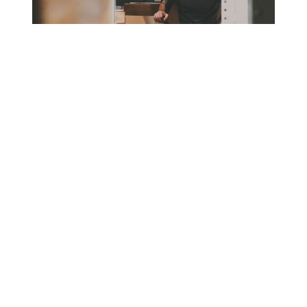
¿Cómo calcular los días
en el inventario?
Para calcular los días en el inventario, se utiliza la
fórmula (Inventario Promedio / COGS) x 365. Se
debe tener en cuenta la periodicidad del cálculo y
asegurarse de que tanto el inventario promedio
como el COGS correspondan al mismo período
de tiempo.
Este cálculo ayuda a las empresas a entender
mejor el tiempo que toma convertir su inventario
en ventas, lo cual es fundamental para la
planificación financiera y operativa.
¿Cómo se calcula el