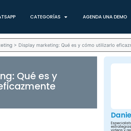
ATSAPP
CATEGORÍAS
AGENDA UNA DEMO
eting
>
Display marketing: Qué es y cómo utilizarlo efica
ng: Qué es y
 eficazmente
Danie
Especialis
estrategias
videos y re