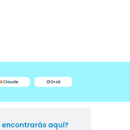
Claude
Grok
 encontrarás aquí?