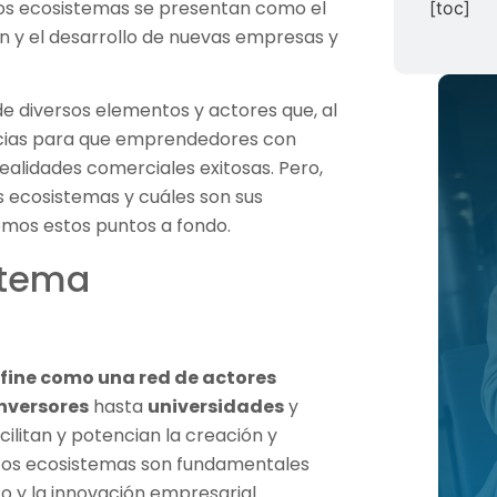
stos ecosistemas se presentan como el
[toc]
ión y el desarrollo de nuevas empresas y
 diversos elementos y actores que, al
icias para que emprendedores con
realidades comerciales exitosas. Pero,
 ecosistemas y cuáles son sus
emos estos puntos a fondo.
stema
ine como una red de actores
inversores
hasta
universidades
y
cilitan y potencian la creación y
tos ecosistemas son fundamentales
o y la innovación empresarial.