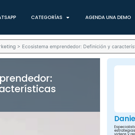
ATSAPP
CATEGORÍAS
AGENDA UNA DEMO
keting
>
Ecosistema emprendedor: Definición y característ
prendedor:
acterísticas
Danie
Especialis
estrategias
videos y re