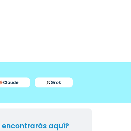
Claude
Grok
 encontrarás aquí?