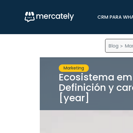
CRM PARA WH
Blog
Mar
>
Marketing
Ecosistema em
Definición y car
[year]