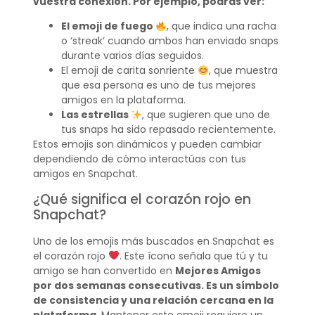
vuestra conexión. Por ejemplo, podrás ver:
El emoji de fuego
, que indica una racha
o ‘streak’ cuando ambos han enviado snaps
durante varios días seguidos.
El emoji de carita sonriente
, que muestra
que esa persona es uno de tus mejores
amigos en la plataforma.
Las estrellas
, que sugieren que uno de
tus snaps ha sido repasado recientemente.
Estos emojis son dinámicos y pueden cambiar
dependiendo de cómo interactúas con tus
amigos en Snapchat.
¿Qué significa el corazón rojo en
Snapchat?
Uno de los emojis más buscados en Snapchat es
el corazón rojo
. Este ícono señala que tú y tu
amigo se han convertido en
Mejores Amigos
por dos semanas consecutivas. Es un símbolo
de consistencia y una relación cercana en la
plataforma
. Mantener este emoji requiere un