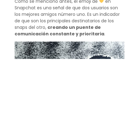
Como se mencionó antes, el emoji de
en
Snapchat es una señal de que dos usuarios son
los mejores amigos número uno. Es un indicador
de que son los principales destinatarios de los
snaps del otro,
creando un puente de
comunicación constante y prioritaria
.
El uso de los emojis es una parte integral de la
experiencia en Snapchat
.
Interpretar los
emojis de Snapchat
no solo ayuda a los usuarios