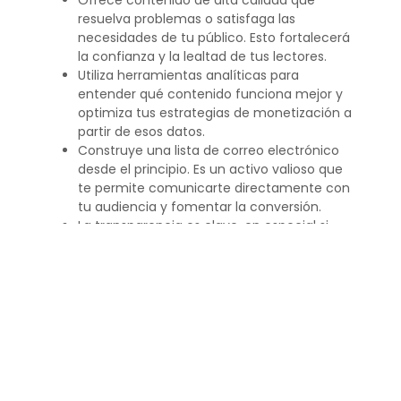
Ofrece contenido de alta calidad que
resuelva problemas o satisfaga las
necesidades de tu público. Esto fortalecerá
la confianza y la lealtad de tus lectores.
Utiliza herramientas analíticas para
entender qué contenido funciona mejor y
optimiza tus estrategias de monetización a
partir de esos datos.
Construye una lista de correo electrónico
desde el principio. Es un activo valioso que
te permite comunicarte directamente con
tu audiencia y fomentar la conversión.
La transparencia es clave, en especial si
estás promocionando productos afiliados.
Asegúrate de seguir las regulaciones y ser
claro con tus seguidores respecto a las
comisiones que ganas.
Preguntas frecuentes sobre cómo
ganar dinero con un blog
¿Cómo se gana dinero