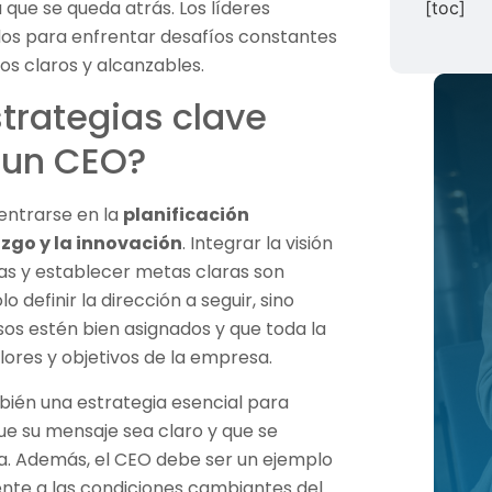
 que se queda atrás. Los líderes
[toc]
os para enfrentar desafíos constantes
vos claros y alcanzables.
trategias clave
 un CEO?
centrarse en la
planificación
azgo y la innovación
. Integrar la visión
s y establecer metas claras son
o definir la dirección a seguir, sino
os estén bien asignados y que toda la
lores y objetivos de la empresa.
ién una estrategia esencial para
ue su mensaje sea claro y que se
a. Además, el CEO debe ser un ejemplo
ente a las condiciones cambiantes del