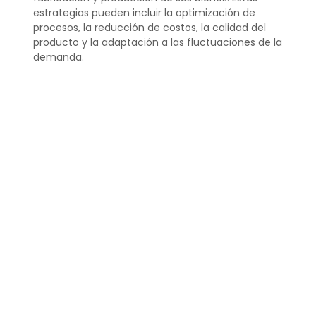
estrategias pueden incluir la optimización de
procesos, la reducción de costos, la calidad del
producto y la adaptación a las fluctuaciones de la
demanda.
Una efectiva estrategia de producción garantiza
que los productos se fabriquen de forma
eficiente y al menor costo posible, sin sacrificar la
calidad. Asimismo, permite a la
empresa
responder adecuadamente a los cambios en
la demanda del consumidor.
¿Cuál es el objetivo de
una estrategia de
producto?
El objetivo principal de una estrategia de producto
es desarrollar un producto que satisfaga las
necesidades del mercado y contribuya a los
objetivos financieros y estratégicos de la