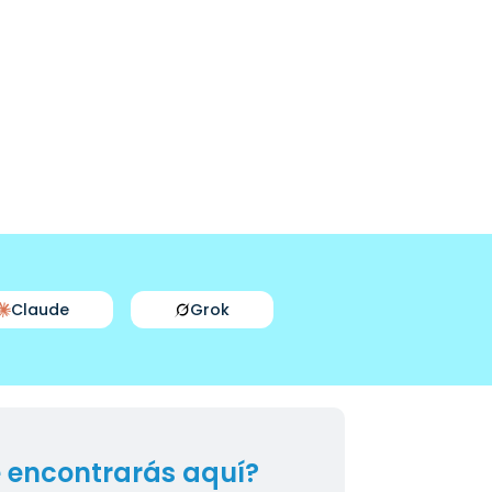
Claude
Grok
 encontrarás aquí?