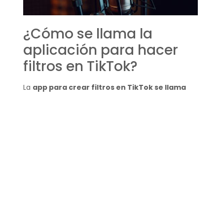
¿Cómo se llama la
aplicación para hacer
filtros en TikTok?
La
app para crear filtros en TikTok se llama
Effect House
, la cual está diseñada
específicamente para que los creadores puedan
desarrollar sus propios filtros y efectos para
compartirlos con la comunidad de TikTok.
¿Qué filtros tiene TikTok?
TikTok cuenta con una biblioteca extensa de
filtros, que van desde efectos de belleza hasta
filtros TikTok
que alteran la realidad de
maneras sorprendentes
. Con una gama tan
amplia, hay un filtro para cada ocasión y estilo de