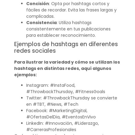
Concisión
: Opta por hashtags cortos y
fáciles de recordar. Evita las frases largas y
complicadas.
Consistencia
: Utiliza hashtags
consistentemente en tus publicaciones
para establecer reconocimiento.
Ejemplos de hashtags en diferentes
redes sociales
Para ilustrar la variedad y cómo se utilizan los
hashtags en distintas redes, aquí algunos
ejemplos:
Instagram: #InstaFood,
#ThrowbackThursday, #FitnessGoals
Twitter: #ThrowbackThursday se convierte
en #TBT, #News, #Tech
Facebook: #MarketingDigital,
#OfertasDelDia, #EventosEnVivo
LinkedIn: #Innovación, #Liderazgo,
#CarrerasProfesionales