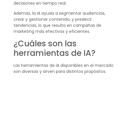
decisiones en tiempo real.
Además, la IA ayuda a segmentar audiencias,
crear y gestionar contenido, y predecir
tendencias, lo que resulta en campañas de
marketing más efectivas y eficientes.
¿Cuáles son las
herramientas de IA?
Las herramientas de IA disponibles en el mercado
son diversas y sirven para distintos propósitos.
Algunas se enfocan en la
creación de
contenido
, como ChatGPT y Frase.io, mientras
que otras, como Hootsuite, ayudan en la gestión
de redes sociales y la
automatización de
marketing con IA
.
¿Qué herramienta de
inteligencia artificial se