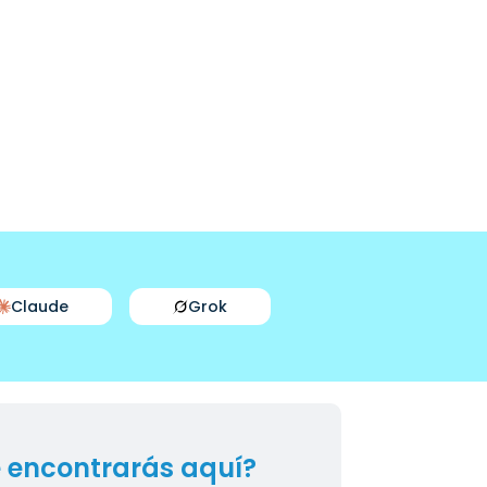
Claude
Grok
 encontrarás aquí?