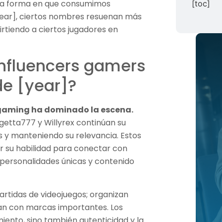
la forma en que consumimos
[toc]
[year], ciertos nombres resuenan más
irtiendo a ciertos jugadores en
influencers gamers
e [year]?
s gaming ha dominado la escena.
egetta777 y Willyrex continúan su
 y manteniendo su relevancia. Estos
 su habilidad para conectar con
s personalidades únicas y contenido
partidas de videojuegos; organizan
an con marcas importantes. Los
iento, sino también autenticidad y la