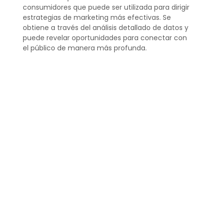
consumidores que puede ser utilizada para dirigir
estrategias de marketing más efectivas. Se
obtiene a través del análisis detallado de datos y
puede revelar oportunidades para conectar con
el público de manera más profunda.
En el contexto del intent marketing, los insights
son cruciales para entender las motivaciones
detrás de las búsquedas y acciones de los
usuarios, permitiendo así una mejor
personalización de la oferta.
¿Qué es la idea de
marketing?
La idea de marketing se refiere al concepto
central sobre el que se construye una estrategia
de marketing. Es el mensaje clave que una marca
quiere comunicar a su público y que guía
todas las acciones y comunicaciones de
marketing.