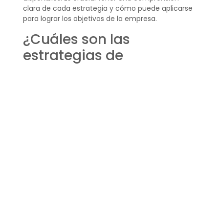
clara de cada estrategia y cómo puede aplicarse
para lograr los objetivos de la empresa.
¿Cuáles son las
estrategias de
marketing
internacional?
Las estrategias más comunes de marketing
internacional incluyen la
adaptación local
, la
estandarización, la concentración en nichos de
mercado y la segmentación cultural. Estas
estrategias buscan maximizar la eficiencia en la
promoción y venta de productos en distintos
contextos culturales y económicos.
La implementación de estas estrategias debe ser
flexible y estar dispuesta a adaptarse a las
dinámicas cambiantes de los mercados
internacionales. La innovación constante y la