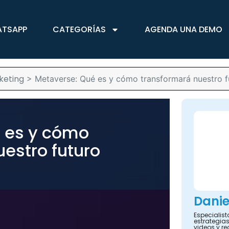
ATSAPP
CATEGORÍAS
AGENDA UNA DEMO
keting
>
Metaverse: Qué es y cómo transformará nuestro f
 es y cómo
estro futuro
Danie
Especialis
estrategias
videos y re