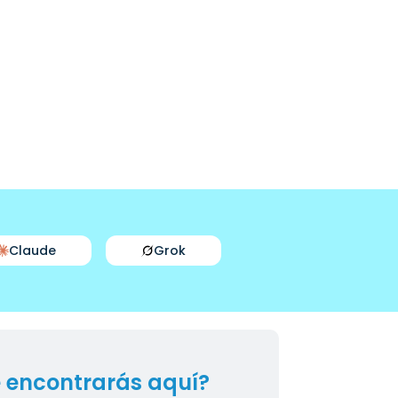
Claude
Grok
 encontrarás aquí?