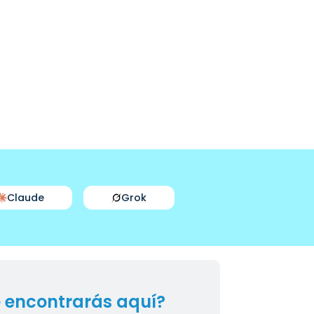
Claude
Grok
 encontrarás aquí?