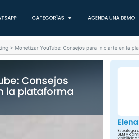
ATSAPP
CATEGORÍAS
AGENDA UNA DEMO
ing
>
Monetizar YouTube: Consejos para iniciarte en la pl
ube: Consejos
en la plataforma
Elena
Estratega d
SEM y camp
visibilidad 