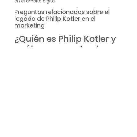
en el ámbito digital.
Preguntas relacionadas sobre el
legado de Philip Kotler en el
marketing
¿Quién es Philip Kotler y
cuál es su aporte al
marketing?
Philip Kotler es un economista y profesor,
conocido como el padre del marketing moderno.
Su principal aporte al marketing es su enfoque
centrado en el cliente, que ha transformado la
forma en que las empresas desarrollan
estrategias de marketing. Su libro “Dirección de
Marketing” es una obra fundamental que ha
influido en la educación del marketing a nivel
mundial.