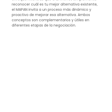
reconocer cuál es tu mejor alternativa existente,
el MAPAN invita a un proceso más dinámico y
proactivo de mejorar esa alternativa. Ambos
conceptos son complementarios y útiles en
diferentes etapas de la negociación.
¿Qué es y en qué
consiste el Maan?
Es importante aclarar que “Maan” es
posiblemente un error tipográfico o una
confusión con el término MAPAN.
MAPAN es la
Mejor Alternativa Posible a un Acuerdo
Negociado
y es un concepto clave en la teoría
de negociaciones que busca fortalecer la
posición de un negociador identificando y
desarrollando la mejor opción alternativa a un
acuerdo.
¿Qué BATNA o Maan?