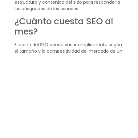
estructura y contenido del sitio para responder a
las búsquedas de los usuarios.
¿Cuánto cuesta SEO al
mes?
El costo del SEO puede variar ampliamente según
el tamaño y la competitividad del mercado de un
sitio web. Algunas empresas pueden invertir unos
pocos cientos de dólares al mes, mientras que
otras pueden gastar miles.
El presupuesto debe considerar servicios como la
auditoría de sitios, la investigación de palabras
clave, la creación de contenido y la optimización
técnica.
¿Cómo optimizar SEO
Móvil de un sitio web?
Para optimizar el SEO móvil, comienza por