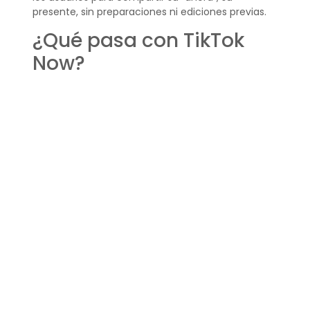
presente, sin preparaciones ni ediciones previas.
¿Qué pasa con TikTok
Now?
TikTok Now continúa ganando tracción como una
función innovadora dentro de TikTok, atrayendo a
usuarios que valoran la autenticidad y la conexión
real con sus seguidores.
¿Cómo publicar en
TikTok Now?
Para publicar en TikTok Now, los usuarios deben
responder a las notificaciones diarias, usar ambas
cámaras para capturar su momento y
compartirlo en un plazo de tres minutos. Este
proceso busca mantener la frescura y
autenticidad del contenido.