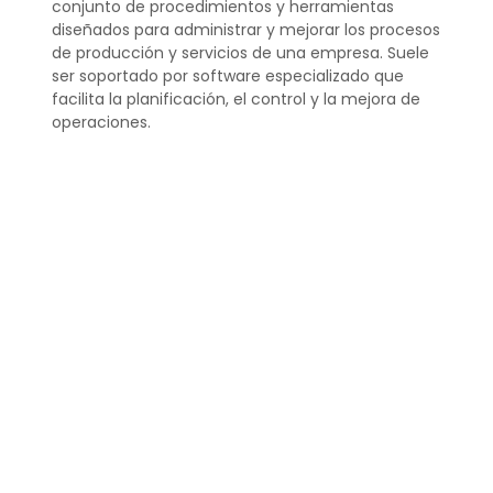
conjunto de procedimientos y herramientas
diseñados para administrar y mejorar los procesos
de producción y servicios de una empresa. Suele
ser soportado por software especializado que
facilita la planificación, el control y la mejora de
operaciones.
¿Qué es un gestor de
operaciones?
Un gestor de operaciones es un profesional
encargado de dirigir y supervisar los procesos de
producción y distribución de bienes y servicios de
una empresa. Su labor es clave para garantizar la
eficiencia y la calidad en la entrega al cliente
final.
¿Qué es el área de
gestión de operaciones?