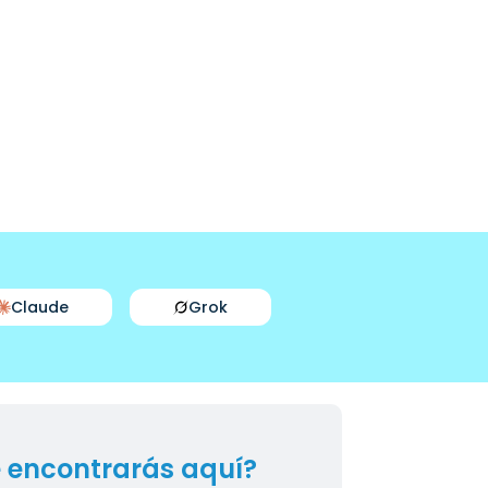
Claude
Grok
 encontrarás aquí?