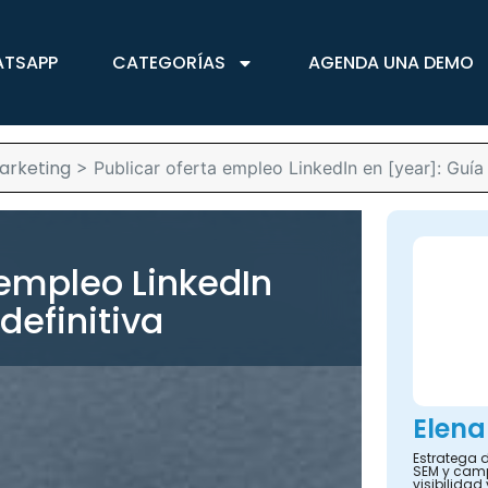
ATSAPP
CATEGORÍAS
AGENDA UNA DEMO
arketing
>
Publicar oferta empleo LinkedIn en [year]: Guía 
 empleo LinkedIn
definitiva
Elena
Estratega d
SEM y camp
visibilidad 