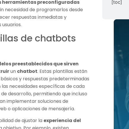
s herramientas preconfiguradas
[toc]
in necesidad de programarlos desde
recer respuestas inmediatas y
 usuarios.
illas de chatbots
elos preestablecidos que sirven
ruir
un
chatbot
. Estas plantillas están
n básicos y respuestas predeterminadas
 las necesidades específicas de cada
 de desarrollo, permitiendo que incluso
edan implementar soluciones de
web o aplicaciones de mensajería.
bilidad de ajustar la
experiencia del
a objetivo. Por ejemplo, existen