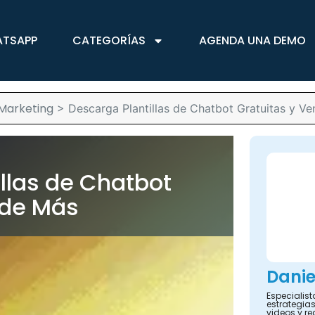
ATSAPP
CATEGORÍAS
AGENDA UNA DEMO
Marketing
>
Descarga Plantillas de Chatbot Gratuitas y V
llas de Chatbot
nde Más
Danie
Especialis
estrategias
videos y re