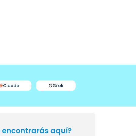
Claude
Grok
 encontrarás aquí?