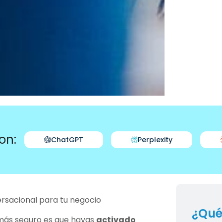
on:
ChatGPT
Perplexity
sacional para tu negocio
¿Qué
 más seguro es que hayas
activado