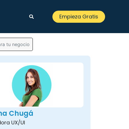
Empieza Gratis
ra tu negocio
ina Chugá
ora UX/UI