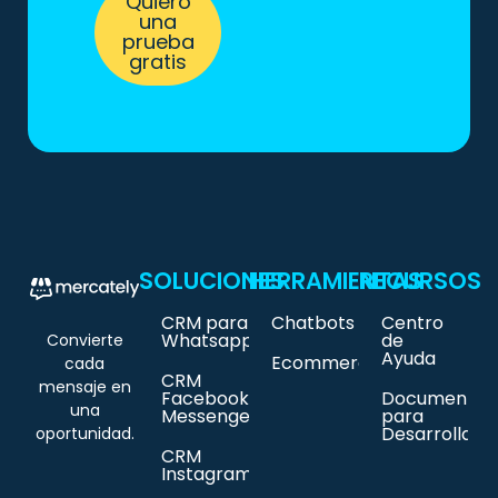
Quiero
una
prueba
gratis
SOLUCIONES
HERRAMIENTAS
RECURSOS
CRM para
Chatbots
Centro
Whatsapp
de
Convierte
Ayuda
Ecommerce
cada
CRM
mensaje en
Facebook
Documentac
una
Messenger
para
Desarrollado
oportunidad.
CRM
Instagram