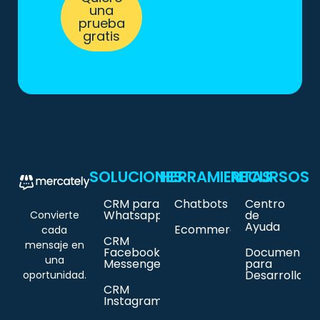
una
prueba
gratis
SOLUCIONES
HERRAMIENTAS
RECURSOS
CRM para
Chatbots
Centro
Whatsapp
de
Convierte
Ayuda
Ecommerce
cada
CRM
mensaje en
Facebook
Documentac
una
Messenger
para
Desarrollado
oportunidad.
CRM
Instagram