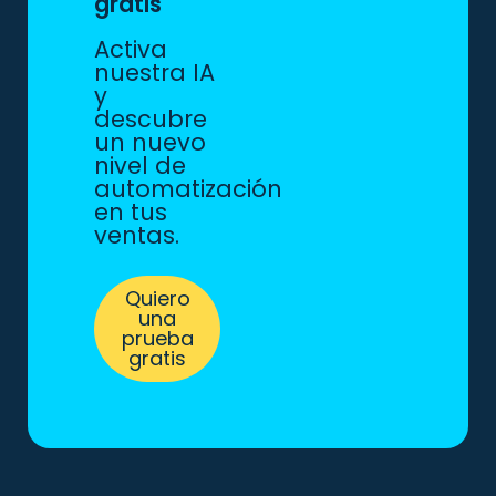
gratis
Activa
nuestra IA
y
descubre
un nuevo
nivel de
automatización
en tus
ventas.
Quiero
una
prueba
gratis