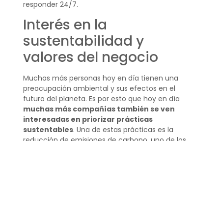
responder 24/7.
Interés en la
sustentabilidad y
valores del negocio
Muchas más personas hoy en día tienen una
preocupación ambiental y sus efectos en el
futuro del planeta. Es por esto que hoy en día
muchas más compañías también se ven
interesadas en priorizar prácticas
sustentables
. Una de estas prácticas es la
reducción de emisiones de carbono, uno de los
principales contribuidores a la contaminación
global. Para esto,
hay algunas opciones como
reducir la huella de carbono
de tus empleados
al ofrecer opciones como home office algunos
días a la semana,
poner a disposición servicios
de compra en línea para reducir la huella de
carbono de tus clientes hacia tu tienda física