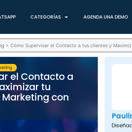
ATSAPP
CATEGORÍAS
AGENDA UNA DEMO
ng
>
Cómo Supervisar el Contacto a tus clientes y Maximi
keting
r el Contacto a
Maximizar tu
 Marketing con
Paul
Diseñad