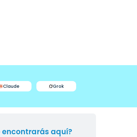
Claude
Grok
 encontrarás aquí?