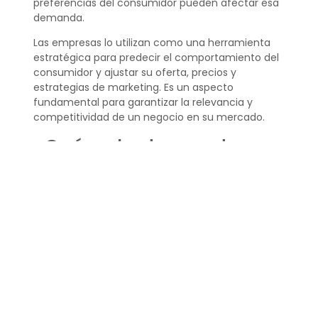
preferencias del consumidor pueden afectar esa
demanda.
Las empresas lo utilizan como una herramienta
estratégica para predecir el comportamiento del
consumidor y ajustar su oferta, precios y
estrategias de marketing. Es un aspecto
fundamental para garantizar la relevancia y
competitividad de un negocio en su mercado.
¿Qué es la demanda y
un ejemplo?
La demanda es la cantidad de un bien o servicio
que los consumidores están dispuestos a
comprar a un precio determinado en un periodo
de tiempo concreto. Por ejemplo, si un nuevo
modelo de smartphone se lanza al mercado a un
precio accesible, la demanda de ese producto
puede ser alta debido al interés de los
consumidores en las últimas tecnologías a