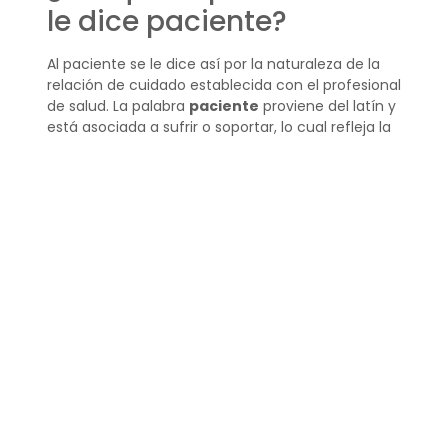
le dice paciente?
Al paciente se le dice así por la naturaleza de la
relación de cuidado establecida con el profesional
de salud. La palabra
paciente
proviene del latín y
está asociada a sufrir o soportar, lo cual refleja la
condición de la persona que busca asistencia
médica o psicológica en un estado de necesidad
o vulnerabilidad.
Esta denominación sugiere una dinámica donde
el profesional tiene un deber ético y moral para
procurar el bienestar y la recuperación de la
persona.
¿Cuál es el significado
de paciente?
El significado de paciente se asocia con el
individuo que recibe cuidados de salud y está
en un proceso de tratamiento para mejorar