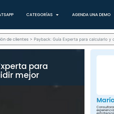
ATSAPP
CATEGORÍAS
AGENDA UNA DEMO
ión de clientes
>
Payback: Guía Experta para calcularlo y 
Experta para
idir mejor
María
Consultora 
experienci
estrategias