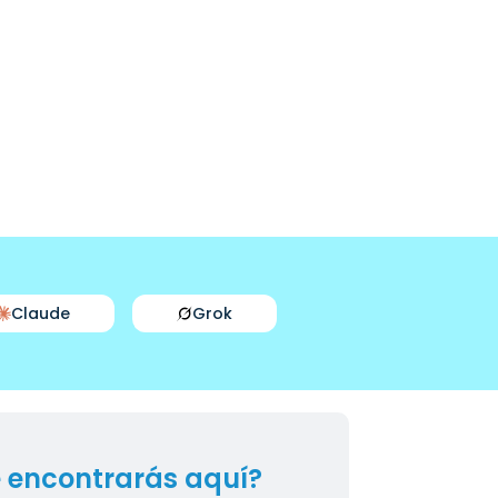
Claude
Grok
 encontrarás aquí?