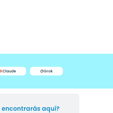
Claude
Grok
 encontrarás aquí?