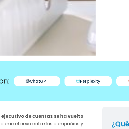
on:
ChatGPT
Perplexity
l
ejecutivo de cuentas
se ha vuelto
¿Qué
n como el nexo entre las compañías y