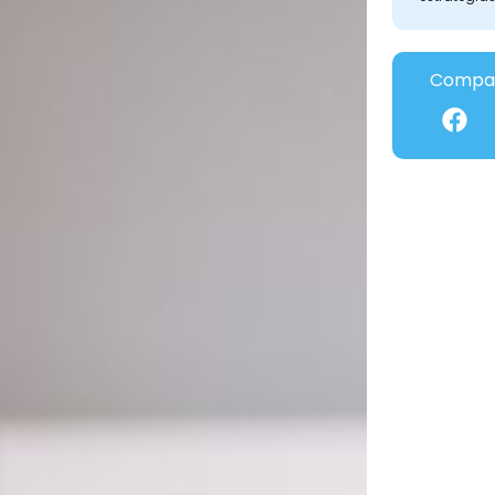
Compar