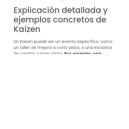
Explicación detallada y
ejemplos concretos de
Kaizen
Un Kaizen puede ser un evento específico, como
un taller de mejora a corto plazo, o una iniciativa
de cambio a largo plazo.
Por ejemplo, una
empresa puede realizar un “Kaizen Blitz”, un
esfuerzo concentrado para resolver un
problema particular en poco tiempo
.
Otro ejemplo sería la adopción de prácticas de
feedback continuo entre los equipos de trabajo, lo
que permite identificar y abordar oportunidades
de mejora de manera regular.
Componentes y
estructura del sistema