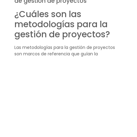
de gestión de proyectos
¿Cuáles son las
metodologías para la
gestión de proyectos?
Las metodologías para la gestión de proyectos
son marcos de referencia que guían la
planificación, ejecución y monitoreo de
proyectos. Existen muchas, desde enfoques
tradicionales hasta ágiles, y su selección depende
de las necesidades específicas del proyecto y del
equipo.
Entre las más conocidas se encuentran Agile,
Cascada, Scrum, y Kanban, cada una con
características distintivas que ofrecen ventajas
según el contexto del proyecto.
¿Cuáles son las 4