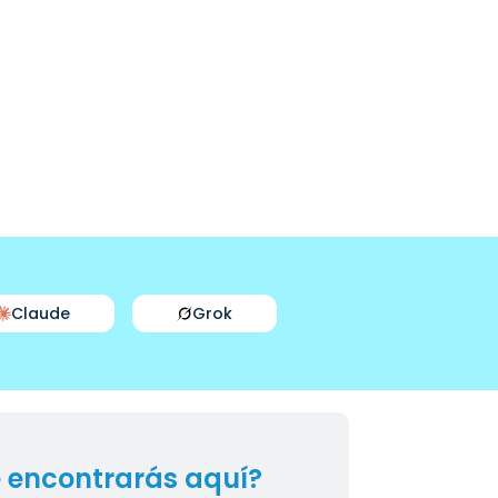
Claude
Grok
 encontrarás aquí?