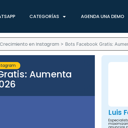
ATSAPP
CATEGORÍAS
AGENDA UNA DEMO
 Crecimiento en Instagram
>
Bots Facebook Gratis: Aume
nstagram
Gratis: Aumenta
2026
Luis 
Especialis
maximizand
anuncios 