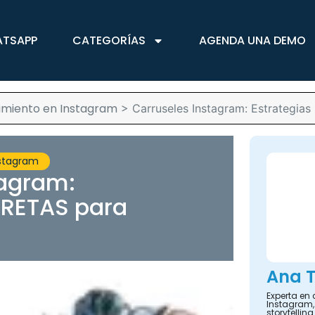
ATSAPP
CATEGORÍAS
AGENDA UNA DEMO
imiento en Instagram
>
Carruseles Instagram: Estrategi
nstagram
tagram:
CRETAS para
Ana T
Experta en
Instagram,
storytelling