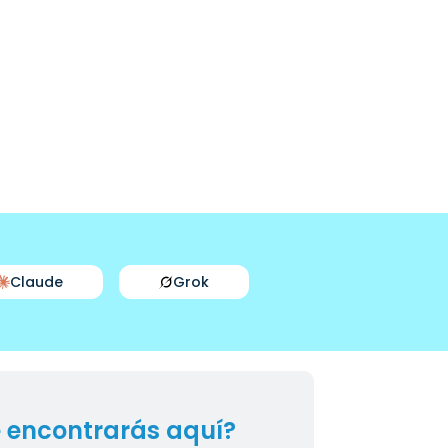
Claude
Grok
 encontrarás aquí?