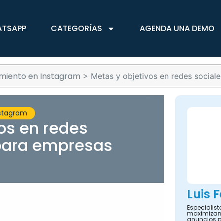
ATSAPP
CATEGORÍAS
AGENDA UNA DEMO
imiento en Instagram
>
Metas y objetivos en redes sociale
nstagram
os en redes
 para empresas
Luis 
Especialis
maximizand
anuncios 