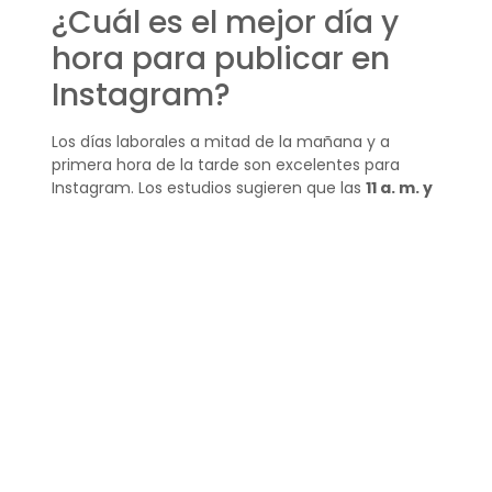
¿Cuál es el mejor día y
hora para publicar en
Instagram?
Los días laborales a mitad de la mañana y a
primera hora de la tarde son excelentes para
Instagram. Los estudios sugieren que las
11 a. m. y
las 2 p. m.
son especialmente buenos para
generar engagement.
La consistencia y la calidad del contenido son
fundamentales, por lo que se recomienda
combinar estos horarios óptimos con una
narrativa visual atractiva y relevante para tu
audiencia.
¿Cuál es la mejor hora
para publicar en
Facebook en México?