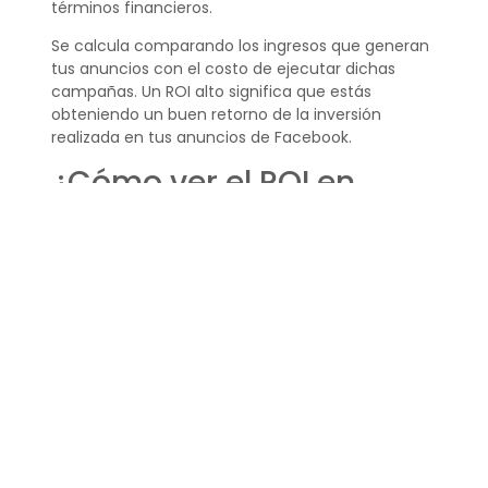
términos financieros.
Se calcula comparando los ingresos que generan
tus anuncios con el costo de ejecutar dichas
campañas. Un ROI alto significa que estás
obteniendo un buen retorno de la inversión
realizada en tus anuncios de Facebook.
¿Cómo ver el ROI en
Facebook Ads?
Para ver el ROI en Facebook Ads, deberás:
Acceder al Administrador de Anuncios de
Facebook.
Revisar las métricas de rendimiento de tus
campañas, como las conversiones y las
ventas.
Con esa información, podrás usar la fórmula del
ROI para determinar la rentabilidad de tus
campañas.