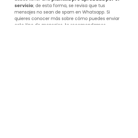
servicio
; de esta forma, se revisa que tus
mensajes no sean de spam en Whatsapp. Si
quieres conocer más sobre cómo puedes enviar
este tipo de mensajes, te recomendamos
tipos de plantillas de
familiarizarte con los
Whatsapp
.
No agregues
desconocidos a grupos
en Whatsapp
Es muy común entre las personas que crean
contenidos spam en Whatsapp
agregar a
grupos a una gran cantidad de números
telefónicos
y enviar mensajes publicitarios. No
solo es una práctica molesta, sino que también es
de
poca utilidad para promover tu negocio
. En
vez de crear grupos de Whatsapp, revisa que los
números de teléfonos a los que quieras enviar
publicidad estén realmente
interesados en tus