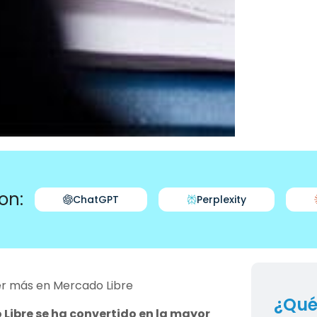
on:
ChatGPT
Perplexity
er más en Mercado Libre
¿Qué
Libre se ha convertido en la mayor