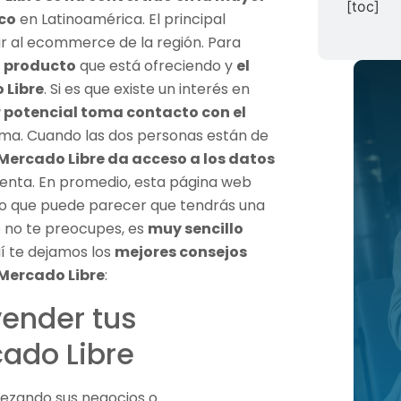
[toc]
ico
en Latinoamérica. El principal
ar al ecommerce de la región. Para
l producto
que está ofreciendo y
el
 Libre
. Si es que existe un interés en
 potencial toma contacto con el
rma. Cuando las dos personas están de
Mercado Libre da acceso a los datos
enta. En promedio, esta página web
r lo que puede parecer que tendrás una
 no te preocupes, es
muy sencillo
uí te dejamos los
mejores consejos
Mercado Libre
:
vender tus
ado Libre
pezando sus negocios o