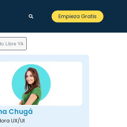
Empieza Gratis
do Libre YA
ina Chugá
ora UX/UI