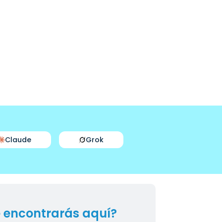
Claude
Grok
 encontrarás aquí?