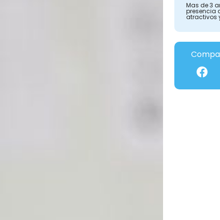
Mas de 3 a
presencia 
atractivos 
Compar